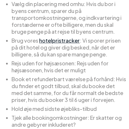
Vælg din placering med omhu: Hvis du bor i
byens centrum, sparer du på
transportomkostningerne, og indkvartering i
forstæderne er ofte billigere, men du skal
bruge penge på at rejse til byens centrum.
Brug vores
hotelpristracker
: Vi sporer prisen
på dit hotel og giver dig besked, når det er
billigere, så du kan spare mange penge.
Rejs uden for højsæsonen: Rejs uden for
højsæsonen, hvis det er muligt
Book et refunderbart værelse på forhånd: Hvis
du finder et godt tilbud, skal du booke det
med det samme, for du får normalt de bedste
priser, hvis du booker 3 til 6 uger i forvejen.
Hold øje med sidste øjebliks-tilbud
Tjek alle bookingomkostninger: Er skatter og
andre gebyrer inkluderet?