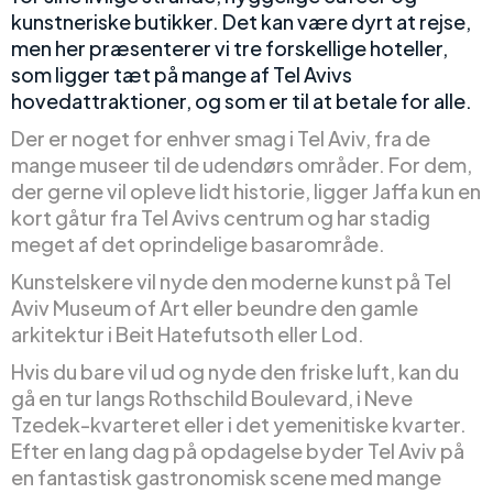
kunstneriske butikker. Det kan være dyrt at rejse,
men her præsenterer vi tre forskellige hoteller,
som ligger tæt på mange af Tel Avivs
hovedattraktioner, og som er til at betale for alle.
Der er noget for enhver smag i Tel Aviv, fra de
mange museer til de udendørs områder. For dem,
der gerne vil opleve lidt historie, ligger Jaffa kun en
kort gåtur fra Tel Avivs centrum og har stadig
meget af det oprindelige basarområde.
Kunstelskere vil nyde den moderne kunst på Tel
Aviv Museum of Art eller beundre den gamle
arkitektur i Beit Hatefutsoth eller Lod.
Hvis du bare vil ud og nyde den friske luft, kan du
gå en tur langs Rothschild Boulevard, i Neve
Tzedek-kvarteret eller i det yemenitiske kvarter.
Efter en lang dag på opdagelse byder Tel Aviv på
en fantastisk gastronomisk scene med mange