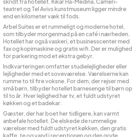
skridt fra hotellet. Kikar Ha-Medina, Cameri-
teatret og Tel Avivs kunstmuseum ligger mindre
end en kilometer væk til fods.
Arbel Suites er et rummeligt og moderne hotel,
som tilbyder morgenmad på en café i nærheden.
Hotellet har også vaskeri, et businesscenter med
fax og kopimaskine og gratis wifi. Der er mulighed
for parkering mod et ekstra gebyr.
Indkvarteringen omfatter studielejligheder eller
lejligheder med et soveværelse. Værelserne kan
rumme to til fire voksne. For dem, der rejser med
små børn, tilbyder hotellet barnesenge til børn op
til to år. Hver lejlighed har tv, et fuldt udstyret
køkken og et badekar.
Gæster, der har boet her tidligere, kan varmt
anbefale hotellet. De elskede de rummelige
værelser med fuldt udstyret køkken, den gratis
kaffe, te og vand i receptionen og den gode