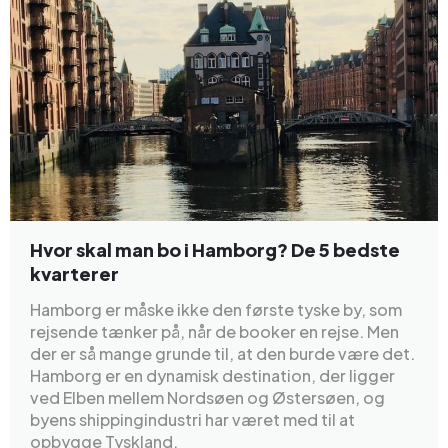
Hvor skal man bo i Hamborg? De 5 bedste
kvarterer
Hamborg er måske ikke den første tyske by, som
rejsende tænker på, når de booker en rejse. Men
der er så mange grunde til, at den burde være det.
Hamborg er en dynamisk destination, der ligger
ved Elben mellem Nordsøen og Østersøen, og
byens shippingindustri har været med til at
opbygge Tyskland.