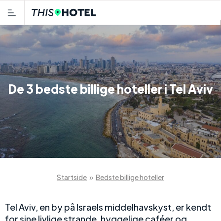
De 3 bedste billige hoteller i Tel Aviv
Startside
»
Bedste billige hoteller
Tel Aviv, en by på Israels middelhavskyst, er kendt
for sine livlige strande, hyggelige caféer og