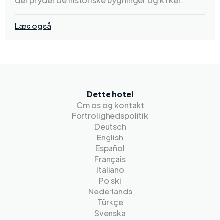
der pryder de historiske bygninger og kirker.
Læs også
Dette hotel
Om os og kontakt
Fortrolighedspolitik
Deutsch
English
Español
Français
Italiano
Polski
Nederlands
Türkçe
Svenska