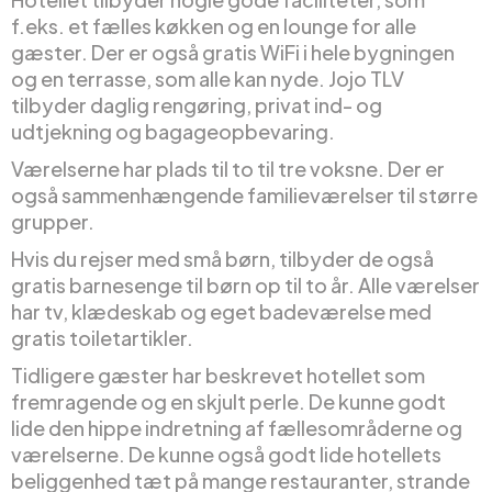
f.eks. et fælles køkken og en lounge for alle
gæster. Der er også gratis WiFi i hele bygningen
og en terrasse, som alle kan nyde. Jojo TLV
tilbyder daglig rengøring, privat ind- og
udtjekning og bagageopbevaring.
Værelserne har plads til to til tre voksne. Der er
også sammenhængende familieværelser til større
grupper.
Hvis du rejser med små børn, tilbyder de også
gratis barnesenge til børn op til to år. Alle værelser
har tv, klædeskab og eget badeværelse med
gratis toiletartikler.
Tidligere gæster har beskrevet hotellet som
fremragende og en skjult perle. De kunne godt
lide den hippe indretning af fællesområderne og
værelserne. De kunne også godt lide hotellets
beliggenhed tæt på mange restauranter, strande