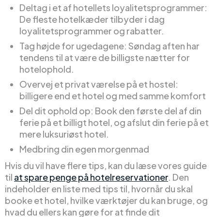
Deltag i et af hotellets loyalitetsprogrammer:
De fleste hotelkæder tilbyder i dag
loyalitetsprogrammer og rabatter.
Tag højde for ugedagene: Søndag aften har
tendens til at være de billigste nætter for
hotelophold.
Overvej et privat værelse på et hostel:
billigere end et hotel og med samme komfort
Del dit ophold op: Book den første del af din
ferie på et billigt hotel, og afslut din ferie på et
mere luksuriøst hotel.
Medbring din egen morgenmad
Hvis du vil have flere tips, kan du læse vores guide
til
at spare penge på hotelreservationer
. Den
indeholder en liste med tips til, hvornår du skal
booke et hotel, hvilke værktøjer du kan bruge, og
hvad du ellers kan gøre for at finde dit