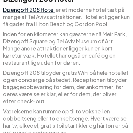
Dizengoff 208 Hotel
er et moderne hotel tæt på
mange af Tel Avivs attraktioner. Hotellet ligger kun
få gader fra Hilton Beach og Gordon Pool.
Inden for en kilometer kan gæsterne nå Meir Park,
Dizengoff Square og Tel Aviv Museum of Art.
Mange andre attraktioner ligger kun en kort
køretur væk. Hotellet har også en café og en
restaurant lige uden for døren.
Dizengoff 208 tilbyder gratis WiFi på hele hotellet
og en concierge på stedet. Receptionen tilbyder
bagageopbevaring for dem, der ankommer, før
deres værelse er klar, eller for dem, der bliver
efter check-out.
Værelserne kan rumme op til to voksne i en
dobbeltseng eller to enkeltsenge. Hvert værelse
har tv, elkedel, gratis toiletartikler og hårtørrer på
det private badeværelse.