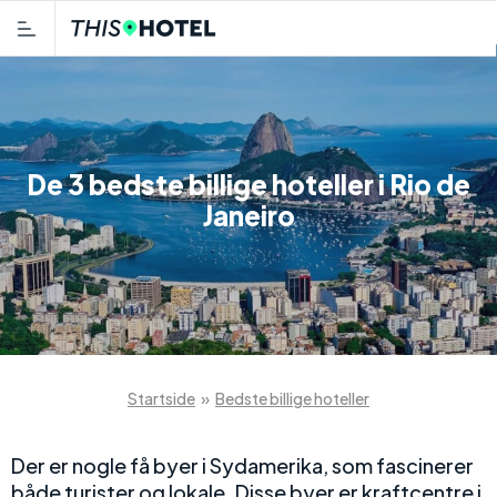
De 3 bedste billige hoteller i Rio de
Janeiro
Startside
»
Bedste billige hoteller
Der er nogle få byer i Sydamerika, som fascinerer
både turister og lokale. Disse byer er kraftcentre i