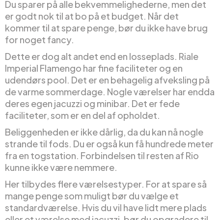
Du sparer på alle bekvemmelighederne, men det
er godt nok til at bo på et budget. Når det
kommer til at spare penge, bør du ikke have brug
for noget fancy.
Dette er dog alt andet end en losseplads. Riale
Imperial Flamengo har fine faciliteter og en
udendørs pool. Det er en behagelig afveksling på
de varme sommerdage. Nogle værelser har endda
deres egen jacuzzi og minibar. Det er fede
faciliteter, som er en del af opholdet.
Beliggenheden er ikke dårlig, da du kan nå nogle
strande til fods. Du er også kun få hundrede meter
fra en togstation. Forbindelsen til resten af Rio
kunne ikke være nemmere.
Her tilbydes flere værelsestyper. For at spare så
mange penge som muligt bør du vælge et
standardværelse. Hvis du vil have lidt mere plads
eller et værelse med jacuzzi, bør du opgradere til