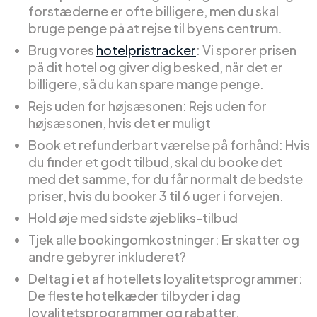
forstæderne er ofte billigere, men du skal
bruge penge på at rejse til byens centrum.
Brug vores
hotelpristracker
: Vi sporer prisen
på dit hotel og giver dig besked, når det er
billigere, så du kan spare mange penge.
Rejs uden for højsæsonen: Rejs uden for
højsæsonen, hvis det er muligt
Book et refunderbart værelse på forhånd: Hvis
du finder et godt tilbud, skal du booke det
med det samme, for du får normalt de bedste
priser, hvis du booker 3 til 6 uger i forvejen.
Hold øje med sidste øjebliks-tilbud
Tjek alle bookingomkostninger: Er skatter og
andre gebyrer inkluderet?
Deltag i et af hotellets loyalitetsprogrammer:
De fleste hotelkæder tilbyder i dag
loyalitetsprogrammer og rabatter.