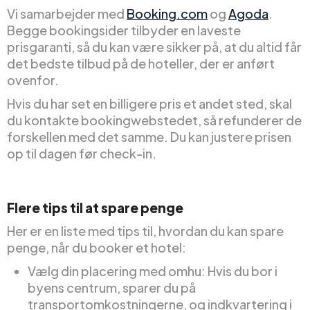
Vi samarbejder med
Booking.com
og
Agoda
.
Begge bookingsider tilbyder en laveste
prisgaranti, så du kan være sikker på, at du altid får
det bedste tilbud på de hoteller, der er anført
ovenfor.
Hvis du har set en billigere pris et andet sted, skal
du kontakte bookingwebstedet, så refunderer de
forskellen med det samme. Du kan justere prisen
op til dagen før check-in.
Flere tips til at spare penge
Her er en liste med tips til, hvordan du kan spare
penge, når du booker et hotel:
Vælg din placering med omhu: Hvis du bor i
byens centrum, sparer du på
transportomkostningerne, og indkvartering i