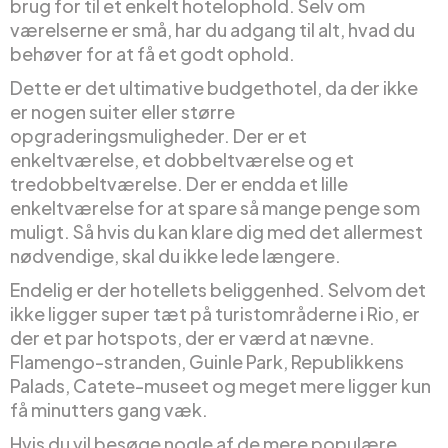
brug for til et enkelt hotelophold. Selv om
værelserne er små, har du adgang til alt, hvad du
behøver for at få et godt ophold.
Dette er det ultimative budgethotel, da der ikke
er nogen suiter eller større
opgraderingsmuligheder. Der er et
enkeltværelse, et dobbeltværelse og et
tredobbeltværelse. Der er endda et lille
enkeltværelse for at spare så mange penge som
muligt. Så hvis du kan klare dig med det allermest
nødvendige, skal du ikke lede længere.
Endelig er der hotellets beliggenhed. Selvom det
ikke ligger super tæt på turistområderne i Rio, er
der et par hotspots, der er værd at nævne.
Flamengo-stranden, Guinle Park, Republikkens
Palads, Catete-museet og meget mere ligger kun
få minutters gang væk.
Hvis du vil besøge nogle af de mere populære