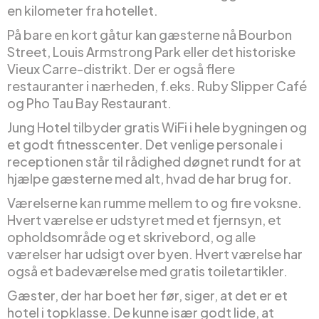
en kilometer fra hotellet.
På bare en kort gåtur kan gæsterne nå Bourbon
Street, Louis Armstrong Park eller det historiske
Vieux Carre-distrikt. Der er også flere
restauranter i nærheden, f.eks. Ruby Slipper Café
og Pho Tau Bay Restaurant.
Jung Hotel tilbyder gratis WiFi i hele bygningen og
et godt fitnesscenter. Det venlige personale i
receptionen står til rådighed døgnet rundt for at
hjælpe gæsterne med alt, hvad de har brug for.
Værelserne kan rumme mellem to og fire voksne.
Hvert værelse er udstyret med et fjernsyn, et
opholdsområde og et skrivebord, og alle
værelser har udsigt over byen. Hvert værelse har
også et badeværelse med gratis toiletartikler.
Gæster, der har boet her før, siger, at det er et
hotel i topklasse. De kunne især godt lide, at