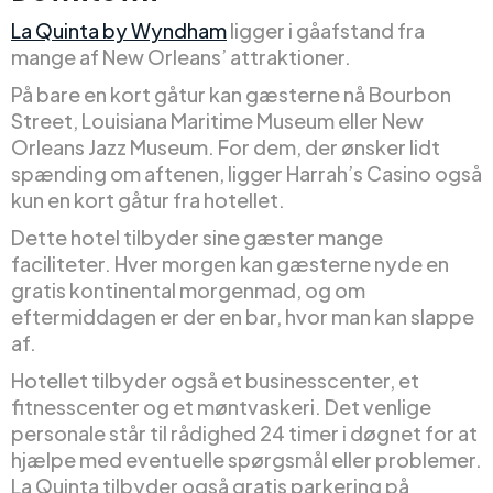
La Quinta by Wyndham
ligger i gåafstand fra
mange af New Orleans’ attraktioner.
På bare en kort gåtur kan gæsterne nå Bourbon
Street, Louisiana Maritime Museum eller New
Orleans Jazz Museum. For dem, der ønsker lidt
spænding om aftenen, ligger Harrah’s Casino også
kun en kort gåtur fra hotellet.
Dette hotel tilbyder sine gæster mange
faciliteter. Hver morgen kan gæsterne nyde en
gratis kontinental morgenmad, og om
eftermiddagen er der en bar, hvor man kan slappe
af.
Hotellet tilbyder også et businesscenter, et
fitnesscenter og et møntvaskeri. Det venlige
personale står til rådighed 24 timer i døgnet for at
hjælpe med eventuelle spørgsmål eller problemer.
La Quinta tilbyder også gratis parkering på