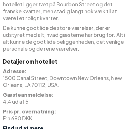
hotellet ligger tæt på Bourbon Street og det
franske kvarter, men stadig langt nok væk til at
være i et roligt kvarter.
De kunne godt lide de store værelser, der er
udstyret med alt, hvad gæsterne har brug for. Alt i
alt kunne de godt lide beliggenheden, det venlige
personale og de rene værelser.
Detaljer om hotellet
Adresse:
1500 Canal Street, Downtown New Orleans, New
Orleans, LA 70112, USA.
Gæsteanmeldelse:
4,4 ud af 5
Pris pr. overnatning:
Fra 690 DKK
Find ud af mere