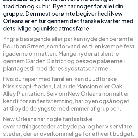
tradition og kultur. Byen har noget for alle i din
gruppe. Den mest berømte begivenhed i New
Orleans er en tur gennem det franske kvarter med
dets livlige og unikke atmosfære.
Yngre besøgende eller par kan nyde den berømte
Bourbon Street, som forvandles til en kæmpe fest
i gaderne om natten. Mange nyder at slentre
gennem Garden District og besøge palæerne i
plantagestil med deres sydstatscharme.
Hvis du rejser med familien, kan du udforske
Mississippi-floden, LaLaurie Mansion eller Oak
Alley Plantation. Selv om New Orleans normalt er
kendt for sin feststemning, har byen også noget
at tilbyde de yngste medlemmer af gruppen.
New Orleans har nogle fantastiske
overnatningssteder at byde på, og her viser vi tre
steder, der er overkommelige for ethvert budget.