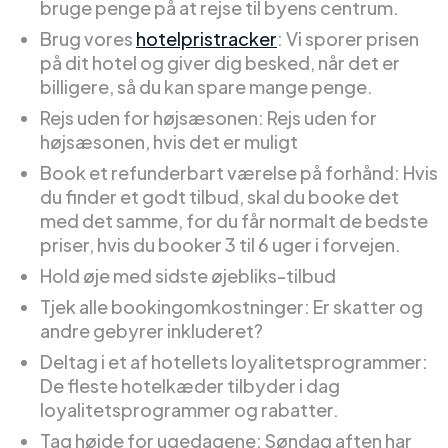
bruge penge på at rejse til byens centrum.
Brug vores
hotelpristracker
: Vi sporer prisen
på dit hotel og giver dig besked, når det er
billigere, så du kan spare mange penge.
Rejs uden for højsæsonen: Rejs uden for
højsæsonen, hvis det er muligt
Book et refunderbart værelse på forhånd: Hvis
du finder et godt tilbud, skal du booke det
med det samme, for du får normalt de bedste
priser, hvis du booker 3 til 6 uger i forvejen.
Hold øje med sidste øjebliks-tilbud
Tjek alle bookingomkostninger: Er skatter og
andre gebyrer inkluderet?
Deltag i et af hotellets loyalitetsprogrammer:
De fleste hotelkæder tilbyder i dag
loyalitetsprogrammer og rabatter.
Tag højde for ugedagene: Søndag aften har