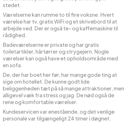
stedet.
Værelserne kan rumme to til fire voksne. Hvert
værelse har tv, gratis WiFi og et skrivebord til at
arbejde ved. Der er også te- og kaffemaskine til
rådighed.
Badeværelserne er private og har gratis
toiletartikler, hårtørrer og strygejern. Nogle
værelser kan også have et opholdsområde med
en sofa.
De, der har boet her før, har mange gode ting at
sige om hotellet. De kunne godt lide
beliggenheden tæt på så mange attraktioner, men
alligevel væk fra stress og jag. De nød også de
rene og komfortable værelser.
Kundeservicen var enestående, og det venlige
personale var tilgængeligt 24 timer i døgnet.