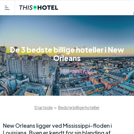
De 3 bedste billige hoteller i New
Orleans
Startside
»
Bedste billige hoteller
New Orleans ligger ved Mississippi-floden i
Louisiana. Byen er kendt for sin blanding af