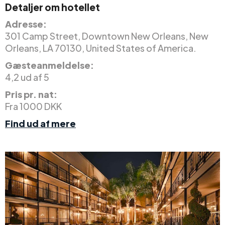
Detaljer om hotellet
Adresse:
301 Camp Street, Downtown New Orleans, New
Orleans, LA 70130, United States of America.
Gæsteanmeldelse:
4,2 ud af 5
Pris pr. nat:
Fra 1000 DKK
Find ud af mere