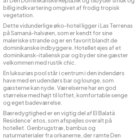
af Den Dominikanske Republik og tilbyder smuk og
billig indkvartering omgivet af frodig tropisk
vegetation.
Dette vidunderlige øko-hotel ligger i Las Terrenas
på Samaná-halvøen, som er kendt for sine
maleriske strande og er en favorit blandt de
dominikanske indbyggere. Hotellet ejes af et
dominikansk-italiensk par og byder sine gæster
velkommen med rustik chic.
En luksuriøs pool står i centrum i den indendørs
have med en udendørs bar og lounge, som
gæsterne kan nyde. Værelserne har en god
størrelse med højt til loftet, komfortable senge
og eget badeværelse.
Bæredygtighed er en vigtig del af El Balatà
Residence’ etos, som afspejles overalt på
hotellet. Genbrugstræ, bambus og
naturmaterialer fra orkanerne, der ramte Den