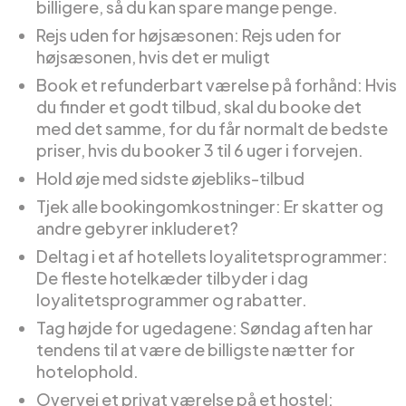
billigere, så du kan spare mange penge.
Rejs uden for højsæsonen: Rejs uden for
højsæsonen, hvis det er muligt
Book et refunderbart værelse på forhånd: Hvis
du finder et godt tilbud, skal du booke det
med det samme, for du får normalt de bedste
priser, hvis du booker 3 til 6 uger i forvejen.
Hold øje med sidste øjebliks-tilbud
Tjek alle bookingomkostninger: Er skatter og
andre gebyrer inkluderet?
Deltag i et af hotellets loyalitetsprogrammer:
De fleste hotelkæder tilbyder i dag
loyalitetsprogrammer og rabatter.
Tag højde for ugedagene: Søndag aften har
tendens til at være de billigste nætter for
hotelophold.
Overvej et privat værelse på et hostel: