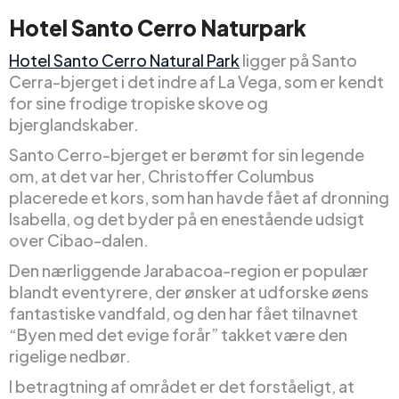
Hotel Santo Cerro Naturpark
Hotel Santo Cerro Natural Park
ligger på Santo
Cerra-bjerget i det indre af La Vega, som er kendt
for sine frodige tropiske skove og
bjerglandskaber.
Santo Cerro-bjerget er berømt for sin legende
om, at det var her, Christoffer Columbus
placerede et kors, som han havde fået af dronning
Isabella, og det byder på en enestående udsigt
over Cibao-dalen.
Den nærliggende Jarabacoa-region er populær
blandt eventyrere, der ønsker at udforske øens
fantastiske vandfald, og den har fået tilnavnet
“Byen med det evige forår” takket være den
rigelige nedbør.
I betragtning af området er det forståeligt, at