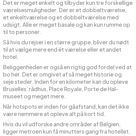
Det er meget enkelt og tilbyder kun tre forskellige
værelsesmuligheder. Der er et dobbeltværelse,
et enkeltværelse og et dobbeltværelse med
udsigt. Alle er meget basale og kan kun rumme op
til to personer.
Så hvis du rejser i en større gruppe, bliver du nødt
til at vælge mere end ét værelse eller et andet
hotel.
Beliggenheden er også en rigtig god fordel ved at
bo her. Det er omgivet af så meget historie og
seje steder. Inden for en kilometer kan du opleve
Bruxelles’ rådhus, Place Royale, Porte de Hal-
museet og meget mere.
Når hotspots er inden for gåafstand, kan det ikke
være nemmere at opleve alt på kort tid.
Hvis du vil udforske andre områder af Belgien,
ligger metroen kun få minutters gang fra hotellet.