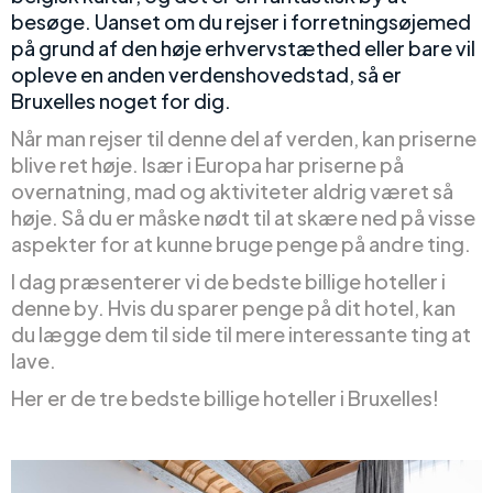
besøge. Uanset om du rejser i forretningsøjemed
på grund af den høje erhvervstæthed eller bare vil
opleve en anden verdenshovedstad, så er
Bruxelles noget for dig.
Når man rejser til denne del af verden, kan priserne
blive ret høje. Især i Europa har priserne på
overnatning, mad og aktiviteter aldrig været så
høje. Så du er måske nødt til at skære ned på visse
aspekter for at kunne bruge penge på andre ting.
I dag præsenterer vi de bedste billige hoteller i
denne by. Hvis du sparer penge på dit hotel, kan
du lægge dem til side til mere interessante ting at
lave.
Her er de tre bedste billige hoteller i Bruxelles!