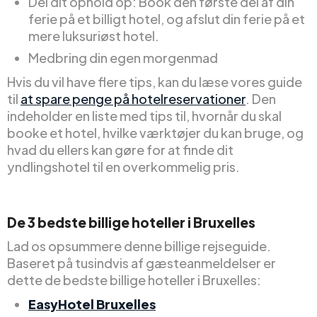
Del dit ophold op: Book den første del af din
ferie på et billigt hotel, og afslut din ferie på et
mere luksuriøst hotel.
Medbring din egen morgenmad
Hvis du vil have flere tips, kan du læse vores guide
til
at spare penge på hotelreservationer
. Den
indeholder en liste med tips til, hvornår du skal
booke et hotel, hvilke værktøjer du kan bruge, og
hvad du ellers kan gøre for at finde dit
yndlingshotel til en overkommelig pris.
De 3 bedste billige hoteller i Bruxelles
Lad os opsummere denne billige rejseguide.
Baseret på tusindvis af gæsteanmeldelser er
dette de bedste billige hoteller i Bruxelles:
EasyHotel Bruxelles