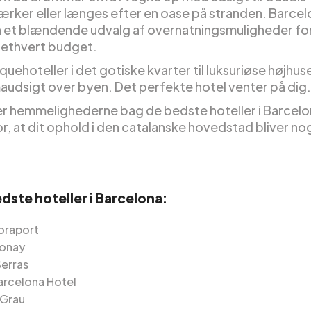
rker eller længes efter en oase på stranden. Barcel
 et blændende udvalg af overnatningsmuligheder fo
ethvert budget.
quehoteller i det gotiske kvarter til luksuriøse højhu
udsigt over byen. Det perfekte hotel venter på dig.
rer hemmelighederne bag de bedste hoteller i Barcel
r, at dit ophold i den catalanske hovedstad bliver no
dste hoteller i Barcelona:
oraport
Bonay
Serras
arcelona Hotel
 Grau