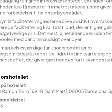
d adgang til mange interessante steder. En anden for
heden kun få minutter fra metrostationen, som giver
 forbindelser til hele storbyområdet.
n til faciliteter vil gæsterne blive positivt overrask
rede faciliteter og kvalitetstilbud, der er tilgængelig
dgetvenlige pris. Det mest iøjnefaldende er uden tvi
-poolen med panoramaudsigt over byen.
mærkelsesværdige funktioner omfatter et
ningsområde på stedet, velindrettet indkvartering og
dsbuffet, der giver gæsterne en forfriskende start
 om hotellet
på hotellet
e Ramon Turró 169-B, Sant Martí, 08005 Barcelona, S
nmeldelse:
 5