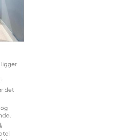
 ligger
.
er det
 og
ande.
å
otel