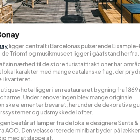
Bonay
nay
ligger centralt i Barcelonas pulserende Eixample-
 de Triomf og musikmuseet ligger i gåafstand herfra.
af sin nærhed til de store turistattraktioner har områ
k lokal karakter med mange catalanske flag, der pryd
 i kvarteret.
utique-hotel ligger i en restaureret bygning fra 186
k charme. Under renoveringen blev mange originale
oniske elementer bevaret, herunder de dekorative gulv
rssystemer og udsmykkede lofter.
ngen består af lamper fra de lokale designere Santa &
ra AOO. Den velassorterede minibar byder på lækkeri
dig med at slappe af.