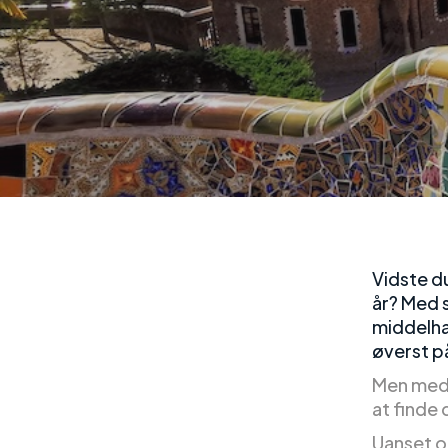
Vidste d
år? Med s
middelha
øverst p
Men med 
at finde
Uanset o