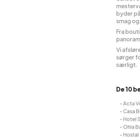
mestervæ
byder på
smag og 
Fra bouti
panorama
Vi afslø
sørger fo
særligt.
De 10 be
Acta V
Casa 
Hotel 
Ohla B
Hostal