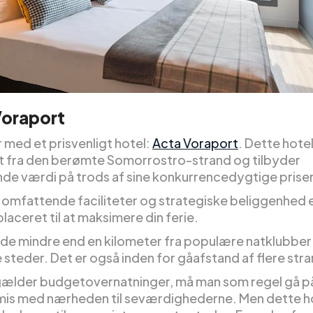
Voraport
r med et prisvenligt hotel:
Acta Voraport
. Dette hotel
gt fra den berømte Somorrostro-strand og tilbyder
de værdi på trods af sine konkurrencedygtige priser
 omfattende faciliteter og strategiske beliggenhed 
laceret til at maksimere din ferie.
de mindre end en kilometer fra populære natklubber
e steder. Det er også inden for gåafstand af flere str
gælder budgetovernatninger, må man som regel gå p
s med nærheden til seværdighederne. Men dette h