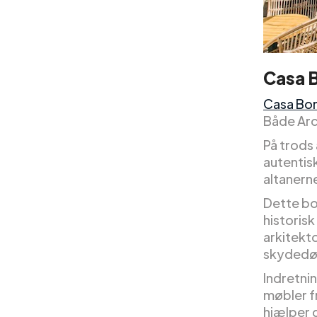
Casa 
Casa Bo
Både Arc
På trods 
autentis
altanerne
Dette bo
historis
arkitekt
skydedø
Indretni
møbler f
hjælper 