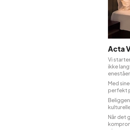
Acta 
Vi starte
ikke lan
eneståen
Med sine
perfekt p
Beliggen
kulturell
Når det 
kompromi