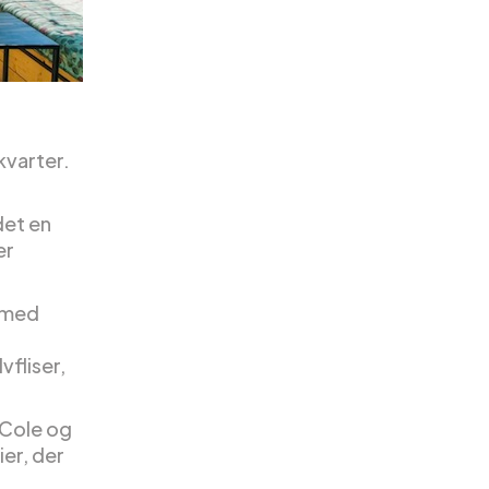
kvarter.
det en
er
9 med
fliser,
 Cole og
er, der