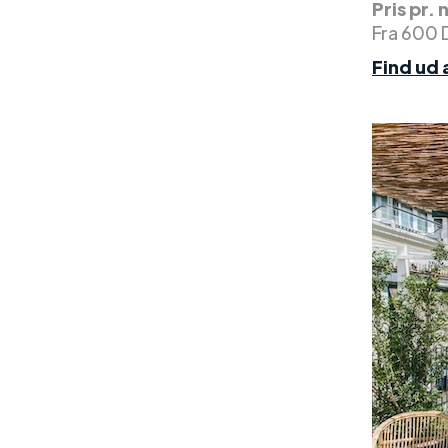
Pris pr. 
Fra 600 
Find ud 