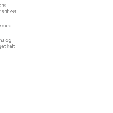
ona
r enhver
se med
ona og
get helt