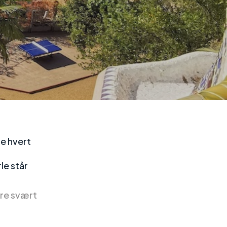
e hvert
le står
ære svært