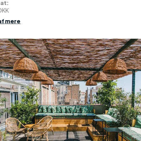
nat:
DKK
af mere