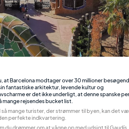
u, at Barcelona modtager over 30 millioner besøgend
in fantastiske arkitektur, levende kultur og
vscharme er det ikke underligt, at denne spanske per
å mange rejsendes bucket list.
så mange turister, der strømmer til byen, kan det v
 den perfekte indkvartering.
m du drømmer om at vågne op med udsigt til Gaudís