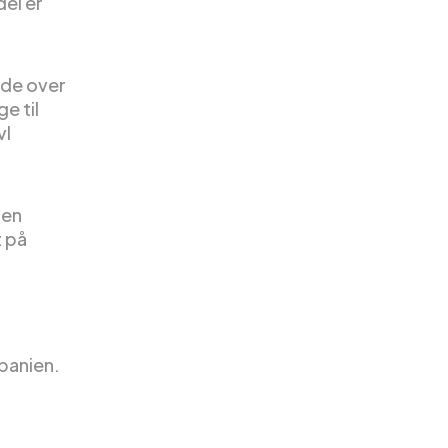
del er
ede over
e til
vl
 en
 på
panien.