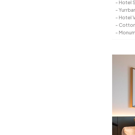
Hotel S
Yurrba
Hotel V
Cotton
Monum