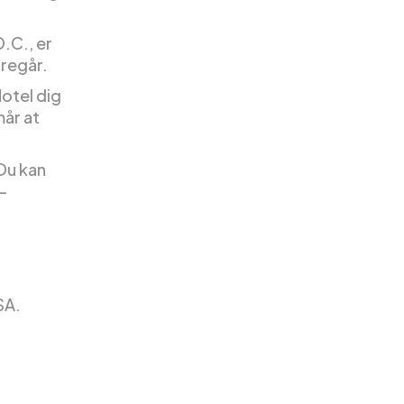
.C., er
oregår.
Hotel dig
mår at
Du kan
-
SA.