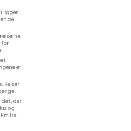
t ligger
den de
ærelserne
 for
n.
 et
engene er
. Rejser
 penge.
t det, der
 Hus og
 km fra