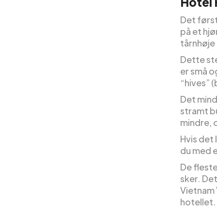
Hotel 
Det først
på et hj
tårnhøje
Dette st
er små o
“hives” (
Det mind
stramt b
mindre, o
Hvis det
du med e
De fleste
sker. Det
Vietnam V
hotellet.