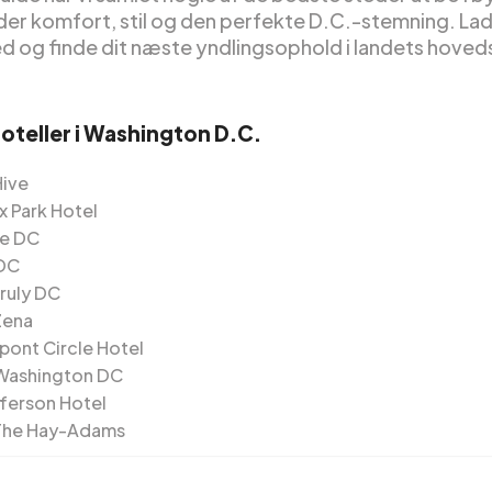
byder komfort, stil og den perfekte D.C.-stemning. Lad
d og finde dit næste yndlingsophold i landets hoved
hoteller i Washington D.C.
Hive
x Park Hotel
ne DC
 DC
Truly DC
Zena
pont Circle Hotel
Washington DC
fferson Hotel
The Hay-Adams