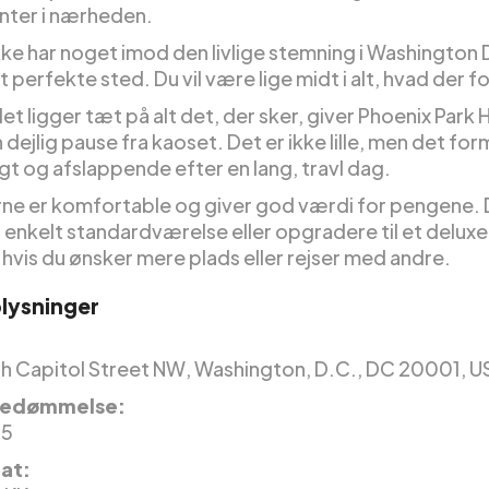
ter i nærheden.
kke har noget imod den livlige stemning i Washington D
 perfekte sted. Du vil være lige midt i alt, hvad der f
t ligger tæt på alt det, der sker, giver Phoenix Park 
 dejlig pause fra kaoset. Det er ikke lille, men det for
igt og afslappende efter en lang, travl dag.
ne er komfortable og giver god værdi for pengene. 
 enkelt standardværelse eller opgradere til et deluxe
hvis du ønsker mere plads eller rejser med andre.
lysninger
h Capitol Street NW, Washington, D.C., DC 20001, U
edømmelse:
 5
nat: