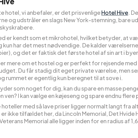
Hive
e hotel, vi anbefaler, er det prisvenlige
Hotel Hive
. De
ørne og udstråler en slags New York-stemning, bare u
 skyskrabere.
ed er kendt som et mikrohotel, hvilket betyder, at v
g kun har det mest nødvendige. De kalder værelserne
bier), og det er faktisk det første hotel af sin art i bye
er mere om et hostel og er perfekt for rejsende med
udget. Du får stadig dit eget private værelse, men s
g rummet er egentlig kun beregnet til at sove i.
 lyder som noget for dig, kan du spare en masse penge
n ven? I kan vælge en køjeseng og spare endnu flere
 hoteller med så lave priser ligger normalt langt fra al
 er ikke tilfældet her, da Lincoln Memorial, Det Hvide
eterans Memorial alle ligger inden for en radius af 1,6