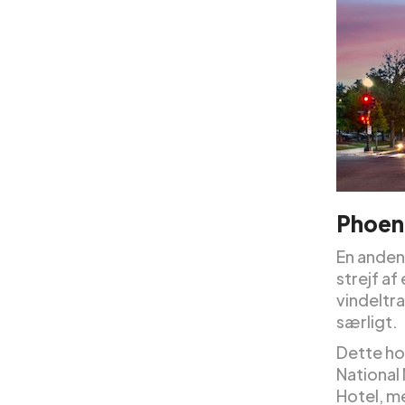
Phoeni
En anden
strejf a
vindeltr
særligt.
Dette hot
National
Hotel, m