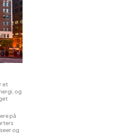
r et
nergi, og
oget
tere på
arters
useer og