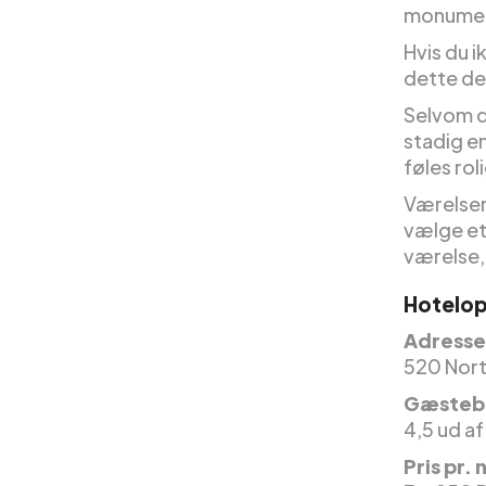
monumen
Hvis du i
dette det
Selvom de
stadig en
føles rol
Værelser
vælge et
værelse, 
Hotelop
Adresse
520 Nort
Gæsteb
4,5 ud af
Pris pr. 