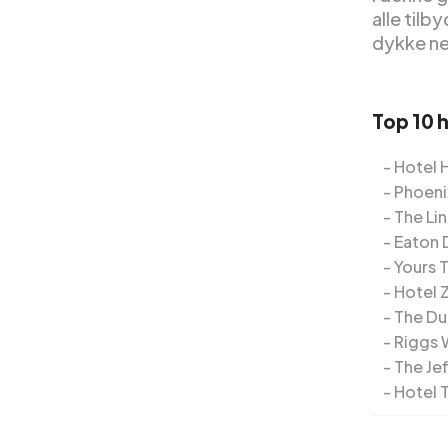
alle til
dykke ne
Top 10 
Hotel 
Phoeni
The Li
Eaton
Yours 
Hotel 
The Du
Riggs 
The Je
Hotel 