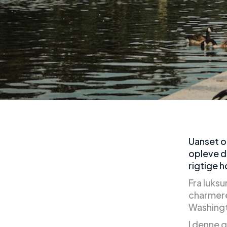
Uanset o
opleve d
rigtige h
Fra luksu
charmere
Washingt
I denne g