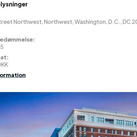
lysninger
treet Northwest, Northwest, Washington, D.C., DC 2
edømmelse:
 5
nat:
DKK
formation