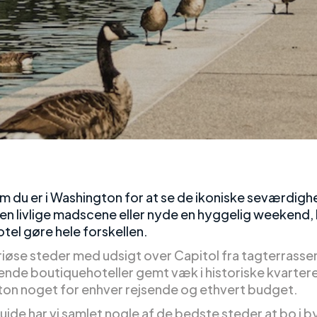
m du er i Washington for at se de ikoniske seværdigh
en livlige madscene eller nyde en hyggelig weekend,
otel gøre hele forskellen.
riøse steder med udsigt over Capitol fra tagterrassen 
nde boutiquehoteller gemt væk i historiske kvartere
on noget for enhver rejsende og ethvert budget.
uide har vi samlet nogle af de bedste steder at bo i 