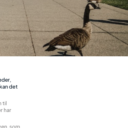
eder,
 kan det
til
r har
byen, som