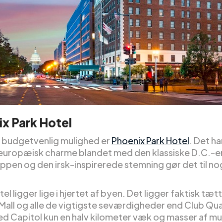
x Park Hotel
 budgetvenlig mulighed er
Phoenix Park Hotel
. Det ha
f europæisk charme blandet med den klassiske D.C.-e
appen og den irsk-inspirerede stemning gør det til n
el ligger lige i hjertet af byen. Det ligger faktisk tæt
 Mall og alle de vigtigste seværdigheder end Club Qu
ed Capitol kun en halv kilometer væk og masser af m