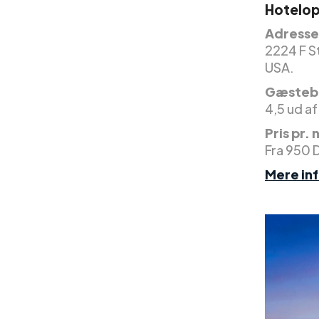
Hotelop
Adresse
2224 F S
USA.
Gæsteb
4,5 ud af
Pris pr. 
Fra 950 
Mere in