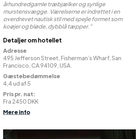
århundredgamle træbjælker og synlige
murstensvægge. Værelserne er indrettet i en
overdrevet nautisk stil med spejle formet som
koøjer og bløde, dybblå tæpper.”
Detaljer om hotellet
Adresse
495 Jefferson Street, Fisherman’s Wharf, San
Francisco, CA 94109, USA.
Gæstebedømmelse
4,4 ud af 5
Pris pr. nat:
Fra 2450 DKK
Mere info