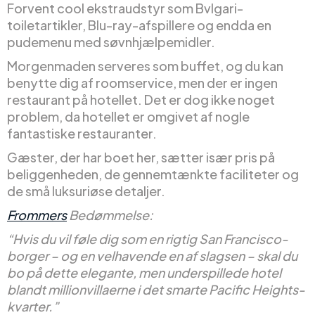
Forvent cool ekstraudstyr som Bvlgari-
toiletartikler, Blu-ray-afspillere og endda en
pudemenu med søvnhjælpemidler.
Morgenmaden serveres som buffet, og du kan
benytte dig af roomservice, men der er ingen
restaurant på hotellet. Det er dog ikke noget
problem, da hotellet er omgivet af nogle
fantastiske restauranter.
Gæster, der har boet her, sætter især pris på
beliggenheden, de gennemtænkte faciliteter og
de små luksuriøse detaljer.
Frommers
Bedømmelse:
“Hvis du vil føle dig som en rigtig San Francisco-
borger – og en velhavende en af slagsen – skal du
bo på dette elegante, men underspillede hotel
blandt millionvillaerne i det smarte Pacific Heights-
kvarter.”