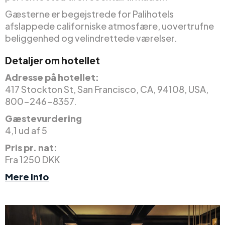
Gæsterne er begejstrede for Palihotels
afslappede californiske atmosfære, uovertrufne
beliggenhed og velindrettede værelser.
Detaljer om hotellet
Adresse på hotellet:
417 Stockton St, San Francisco, CA, 94108, USA,
800-246-8357.
Gæstevurdering
4,1 ud af 5
Pris pr. nat:
Fra 1250 DKK
Mere info