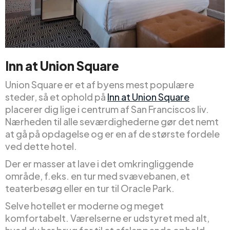
Inn at Union Square
Union Square er et af byens mest populære
steder, så et ophold på
Inn at Union Square
placerer dig lige i centrum af San Franciscos liv.
Nærheden til alle seværdighederne gør det nemt
at gå på opdagelse og er en af de største fordele
ved dette hotel.
Der er masser at lave i det omkringliggende
område, f.eks. en tur med svævebanen, et
teaterbesøg eller en tur til Oracle Park.
Selve hotellet er moderne og meget
komfortabelt. Værelserne er udstyret med alt,