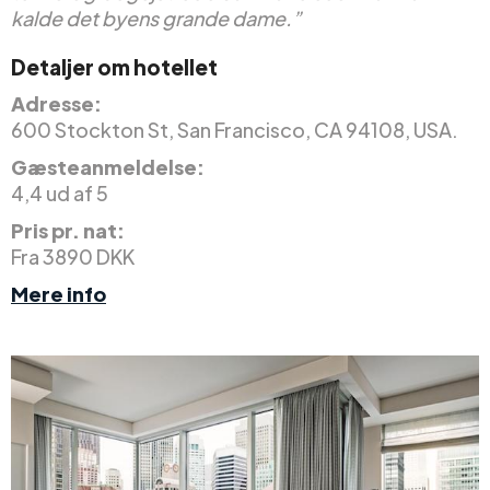
kalde det byens grande dame.”
Detaljer om hotellet
Adresse:
600 Stockton St, San Francisco, CA 94108, USA.
Gæsteanmeldelse:
4,4 ud af 5
Pris pr. nat:
Fra 3890 DKK
Mere info