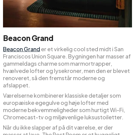
Beacon Grand
Beacon Grand
er et virkelig cool sted midt i San
Franciscos Union Square. Bygningen har masser af
gammeldags charme som marmortrapper,
hvælvede lofter og lysekroner, men den er blevet
renoveret, så den fremstår moderne og
afslappet.
Værelserne kombinerer klassiske detaljer som
europæiske egegulve og høje lofter med
moderne bekvemmeligheder som hurtigt Wi-Fi,
Chromecast-tv og miljøvenlige luksustoiletter.
Når du ikke slapper af på dit værelse, er der
masser at lave. The Post Room er et hyggeligt