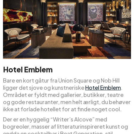
Hotel Emblem
Bare en kort gåtur fra Union Square og Nob Hill
ligger det sjove og kunstneriske
Hotel Emblem
.
Området er fyldt med gallerier, butikker, teatre
og gode restauranter, men helt ærligt, du behøver
ikke at forlade hotellet for at finde noget cool.
Der er en hyggelig “Writer’s Alcove” med
bogreoler, masser af litteraturinspireret kunst og
endda en cocktailbar i Beat Generation-stil.