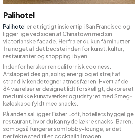
Palihotel
Palihotel
er et rigtigt insidertip i San Francisco og
ligger lige ved siden af Chinatown med sin
victorianske facade. Herfra er du kun få minutter
fra noget af det bedste inden for kunst, kultur,
restauranter og shopping i byen.
Indenfor hersker ren californisk coolness.
Afslappet design, solrig energi og et strejf af
strandliv kendetegner atmosfæren. Hvert af de
84 værelser er designet lidt forskelligt, dekoreret
med unikke kunstværker og udstyret med Smeg-
køleskabe fyldt med snacks.
På anden sal ligger Fisher Loft, hotellets hyggelige
restaurant, hvor du kan nyde lækre snacks. Baren,
som også fungerer som lobby-lounge, er det
perfekte sted til en cocktail til maden.