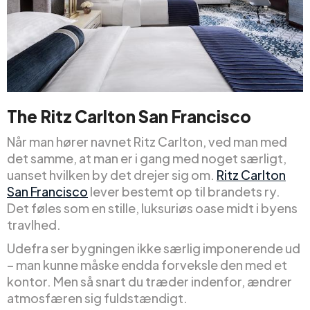
The Ritz Carlton San Francisco
Når man hører navnet Ritz Carlton, ved man med
det samme, at man er i gang med noget særligt,
uanset hvilken by det drejer sig om.
Ritz Carlton
San Francisco
lever bestemt op til brandets ry.
Det føles som en stille, luksuriøs oase midt i byens
travlhed.
Udefra ser bygningen ikke særlig imponerende ud
– man kunne måske endda forveksle den med et
kontor. Men så snart du træder indenfor, ændrer
atmosfæren sig fuldstændigt.