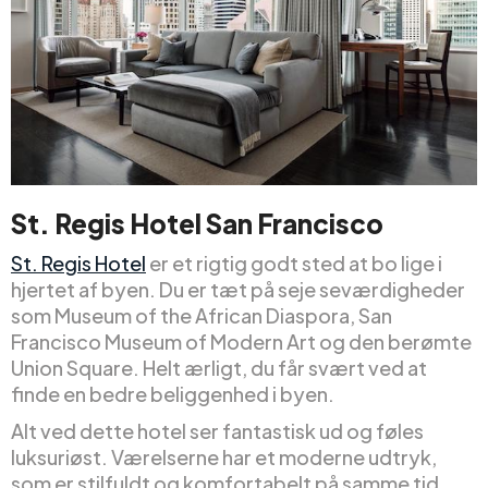
St. Regis Hotel San Francisco
St. Regis Hotel
er et rigtig godt sted at bo lige i
hjertet af byen. Du er tæt på seje seværdigheder
som Museum of the African Diaspora, San
Francisco Museum of Modern Art og den berømte
Union Square. Helt ærligt, du får svært ved at
finde en bedre beliggenhed i byen.
Alt ved dette hotel ser fantastisk ud og føles
luksuriøst. Værelserne har et moderne udtryk,
som er stilfuldt og komfortabelt på samme tid.