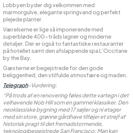
Lobbyen byder dig velkommen med
marmorgulve, elegante springvand og perfekt
plejede planter.
Værelserne er lige så imponerende med
superbløde 400-tråds lagner og moderne
detaljer. Der er også to fantastiske restauranter
på hotellet samt den afslappende spa L’Occitane
by the Bay.
Gæsterne er begejstrede for den gode
beliggenhed, den stilfulde atmosfære og maden.
Telegraph
-Vurdering:
“På trods af en renovering føles dette vartegn i det
velhavende Nob Hill som en gammel klassiker. Den
neoklassiske bygning med 17 søjler og ni etager
med sin store, grønne gårdhave tilføjer et strejf af
historisk pragt til det fremadstormende,
teknologibegejstrede San Francisco: Man kan