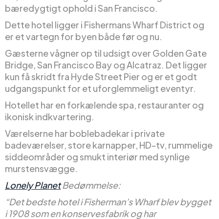
bæredygtigt ophold i San Francisco.
Dette hotel ligger i Fishermans Wharf District og
er et vartegn for byen både før og nu.
Gæsterne vågner op til udsigt over Golden Gate
Bridge, San Francisco Bay og Alcatraz. Det ligger
kun få skridt fra Hyde Street Pier og er et godt
udgangspunkt for et uforglemmeligt eventyr.
Hotellet har en forkælende spa, restauranter og
ikonisk indkvartering.
Værelserne har boblebadekar i private
badeværelser, store karnapper, HD-tv, rummelige
siddeområder og smukt interiør med synlige
murstensvægge.
Lonely Planet
Bedømmelse:
“Det bedste hotel i Fisherman’s Wharf blev bygget
i 1908 som en konservesfabrik og har