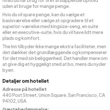
hvad du har brug for til et afslappende ophold
uden at bruge for mange penge.
Hvis du vil spare penge, kan du vælge et
basisværelse eller vælge at opgradere til et
superior-værelse med kingsize-seng, en suite
eller en executive-suite, hvis du vil have lidt mere
plads og komfort.
The Inn tilbyder ikke mange ekstra faciliteter, men
det dækker det grundlæggende og kompenserer
for det med sin beliggenhed. Det handler mere om
at give dig et hyggeligt sted at bo, mens du nyder
byen.
Detaljer om hotellet
Adresse på hotellet
440 Post Street, Union Square, San Francisco, CA
94102, USA.
Gæstebedømmelse: