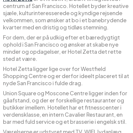
centrum af San Francisco. Hotellet byder kreative
sjæle, kulturinteresserede og kyndige rejsende
velkommen, som ønsker at bo i et banebrydende
kvarter med en dristig og tidløs stemning.
For dem, der er på udkig efter et bæredygtigt
ophold i San Francisco og ønsker at skabe nye
minder og opdagelser, er Hotel Zetta det rette
sted at være.
Hotel Zetta ligger lige over for Westfield
Shopping Centre og er derfor ideelt placeret til at
nyde San Francisco i fulde drag.
Union Square og Moscone Centre ligger inden for
gåafstand, og der er forskellige restauranter og
butikker imellem. Hotellet har et fitnesscenter i
verdensklasse, en intern Cavalier Restaurant, en
bar med fuld service og et brasserie i engelsk stil.
Værelserne er udstyret med TV, WIFI, lydanlæg,