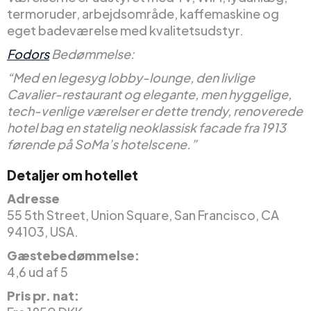
termoruder, arbejdsområde, kaffemaskine og
eget badeværelse med kvalitetsudstyr.
Fodors
Bedømmelse:
“Med en legesyg lobby-lounge, den livlige
Cavalier-restaurant og elegante, men hyggelige,
tech-venlige værelser er dette trendy, renoverede
hotel bag en statelig neoklassisk facade fra 1913
førende på SoMa’s hotelscene.”
Detaljer om hotellet
Adresse
55 5th Street, Union Square, San Francisco, CA
94103, USA.
Gæstebedømmelse:
4,6 ud af 5
Pris pr. nat: