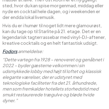
sted, hvor du kan spise morgenmad, middag eller
nyde en cocktail hele dagen, og i weekenden er
der endda lokal livemusik.
Hvis du er i humør til noget lidt mere glamourøst,
kan du tage op til Starlite på 21. etage. Det er en
legendarisk tagterrassebar med vinyl-DJ-aftener,
kreative cocktails og en helt fantastisk udsigt.
Fodors
anmeldelse:
“Dette vartegn fra 1928 – renoveret og genåbnet i
2022 – byder gæsterne velkommen i sin
udsmykkede lobby med højt til loftet og klassisk
elegante værelser, der er udstyret med
teknologiske faciliteter fra det 21. århundrede,
men som fremkalder hotellets storhedstid med
smukt restaurerede trægulve og bløde hvide
dyner.”