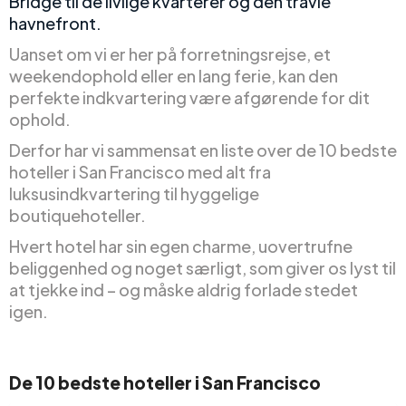
Bridge til de livlige kvarterer og den travle
havnefront.
Uanset om vi er her på forretningsrejse, et
weekendophold eller en lang ferie, kan den
perfekte indkvartering være afgørende for dit
ophold.
Derfor har vi sammensat en liste over de 10 bedste
hoteller i San Francisco med alt fra
luksusindkvartering til hyggelige
boutiquehoteller.
Hvert hotel har sin egen charme, uovertrufne
beliggenhed og noget særligt, som giver os lyst til
at tjekke ind – og måske aldrig forlade stedet
igen.
De 10 bedste hoteller i San Francisco